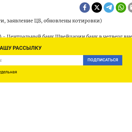
и, заявление ЦБ, обновлены котировки)
) - Центральный банк Швейцарии банк в четверг вн
вку на 25 базисных пунктов до 1,50%, став первым и
НАШУ РАССЫЛКУ
, начавшим цикл смягчения денежно-кредитной
ПОДПИСАТЬСЯ
едельная
ку удивило экономистов: большинство аналитиков,
жидали, что ЦБ Швейцарии сохранит учетную ставку
 востребования на уровне 1,75%. Кроме того, это пе
арским регулятором за девять лет.
ллару подешевел 0,85% до 0,8943​ к 11:55 МСК. В пар
6%​ до 0,9739.