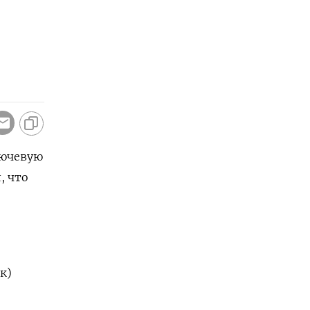
лючевую
, что
к)