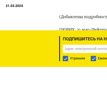
21.03.2024
(Добавлены подробност
ЦЮРИХ, 21 мар (Рейтер
снизил процентную ста
ПОДПИШИТЕСЬ НА 
крупных центробанков
политики.
Утренняя
Ежен
Решение снизить став
опрошенных Рейтер, о
ставку по депозитам до
снижение ставки швейц
Швейцарский франк к до
валюта снизилась на 0,5