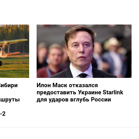
Сибири
Илон Маск отказался
предоставить Украине Starlink
ршруты
для ударов вглубь России
-2