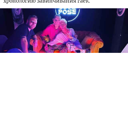
хронологию завинчивания гаек.
Экстремисты собрались отдыхать
клуб Pose
В 2013 году власти приняли закон о запрете
«пропаганды нетрадиционных отношений среди
несовершеннолетних». Любое позитивное
упоминание ЛГБТ+ сообщества в присутствии