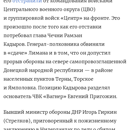
его
отстранили
от командования войсками
Центрального военного округа (ЦВО)
и группировкой войск «Центр» на фронте. Это
произошло после того как его отставки
потребовал глава Чечни Рамзан
Кадыров. Генерал-полковника обвиняли
в «сдаче» Лимана и в том, что он допустил
прорыв обороны на севере самопровозглашенной
Донецкой народной республики — в районе
населенных пунктов Терны, Торское
и Ямполовка. Позицию Кадырова разделял
основатель ЧВК «Вагнер» Евгений Пригожин.
Бывший министр обороны ДНР Игорь Гиркин
(Стрелков), приговоренный к пожизненному
заключению в Нидерландах по делу о сбитом