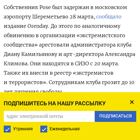
Собственник Pose был задержан в московском
аэропорту Шереметьево 28 марта,
сообщало
издание Orenday. До этого по аналогичному
обвинению в организации «экстремистского
сообщества» арестовали администратора клуба
Диану Камильянову и арт-директора Александра
Климова. Они находятся в СИЗО с 20 марта.
Также их внесли в реестр «экстремистов
и террористов». Сотрудникам клуба грозит до 10
лет лишения свободы.
ПОДПИШИТЕСЬ НА НАШУ РАССЫЛКУ
Глава Лиги безопасного интернета Екатерина
ПОДПИСАТЬСЯ
Мизулина отмечала, что дело против Pose
стало
первым
в России после того, как Верховный суд
Утренняя
Еженедельная
признал экстремистским «Международное