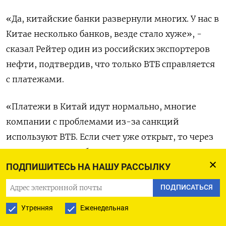
«Да, китайские банки развернули многих. У нас в
Китае несколько банков, везде стало хуже», -
сказал Рейтер один из российских экспортеров
нефти, подтвердив, что только ВТБ справляется
с платежами.
«Платежи в Китай идут нормально, многие
компании с проблемами из-за санкций
используют ВТБ. Если счет уже открыт, то через
него задержек особенных нет, но не все
ПОДПИШИТЕСЬ НА НАШУ РАССЫЛКУ
компании с той стороны (иностранные) готовы
работать через ВТБ», - сказал источник в
ПОДПИСАТЬСЯ
нефтяной отрасли, участвующий в экспортных
Утренняя
Еженедельная
поставках.