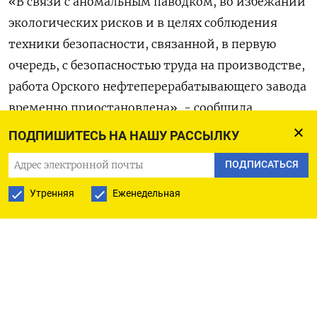
«В связи с аномальным паводком, во избежании
экологических рисков и в целях соблюдения
техники безопасности, связанной, в первую
очередь, с безопасностью труда на производстве,
работа Орского нефтеперерабатывающего завода
временно приостановлена», - сообщила
компания в воскресенье.
ПОДПИШИТЕСЬ НА НАШУ РАССЫЛКУ
ПОДПИСАТЬСЯ
Перерабатывающая мощность
Орскнефтеоргсинтеза, значительная часть
Утренняя
Еженедельная
производимой продукции которого идет на
экспорт, составляет около 6 миллионов тонн в
год, но фактическая загрузка - около 4,5
миллиона тонн в год. В феврале Орский НПЗ
переработал около 0,33 миллиона тонн нефти, в
марте около 0,37 миллиона тонн.