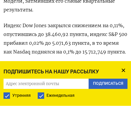
модели, затмивших его слабые квартальные
результаты.
Индекс Dow Jones закрылся снижением на 0,11%,
опустившись до 38.460,92 пункта, индекс S&P 500
прибавил 0,02% до 5.071,63 пункта​, в то время
как ​Nasdaq поднялся на 0,1% до 15.712,749 пункта​.
Инвесторы ожидают публикации данных ВВП
ПОДПИШИТЕСЬ НА НАШУ РАССЫЛКУ
США в четверг и индекса расходов на личное
ПОДПИСАТЬСЯ
потребление (PCE) США за март в пятницу -
предпочитаемого Федрезервом индикатора
Утренняя
Еженедельная
инфляции.
Акции Boeing подешевели на 2,8%, так как
производитель самолетов сообщил о первом за