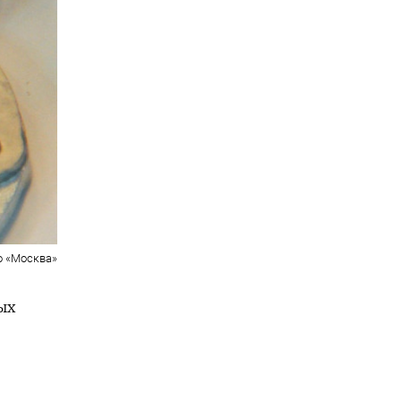
о «Москва»
ых