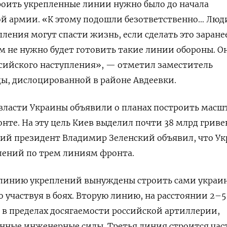
роить укрепленные линии нужно было до начала
ой армии. «К этому подошли безответственно… Люд
ления могут спасти жизнь, если сделать это заранее
м не нужно будет готовить такие линии обороны. О
ссийского наступления», — отметил заместитель
ы, дислоцированной в районе Авдеевки.
 власти Украины объявили о планах построить масш
нте. На эту цель Киев выделил почти 38 млрд гриве
кий президент Владимир Зеленский объявил, что У
плений по трем линиям фронта.
 линию укреплений вынуждены строить сами украи
 участвуя в боях. Вторую линию, на расстоянии 2–5
 в пределах досягаемости российской артиллерии,
енные инженерные силы. Третья линия строится ча