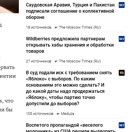
д
и
орвать
риятии
s, что
ли бы