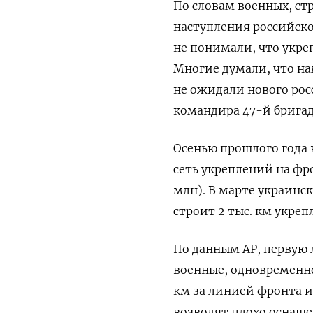
По словам военных, ст
наступления российск
не понимали, что укреп
Многие думали, что на
не ожидали нового ро
командира 47-й бригад
Осенью прошлого года
сеть укреплений на фро
млн). В марте украинс
строит 2 тыс. км укре
По данным АР, первую
военные, одновременно
км за линией фронта и
возводят плохо оснащ