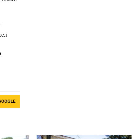
я
сел
,
а
GOOGLE