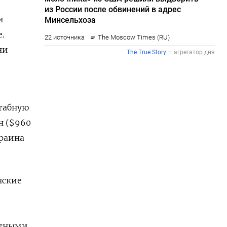
и
.
ни
табную
н ($960
краина
нские
стными