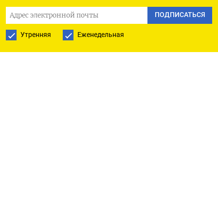
показатель двухлетних госбондов.
ПОДПИСАТЬСЯ
Евро тем временем подорожал на 0,41% до $1,09​,
Утренняя
Еженедельная
а панъевропейский индекс STOXX 600 ускорил
рост до 0,53%​​.
Доходность 10-летних бондов Германии
опустилась до 2,434%, а Италии - до ​3,755%.
Японская иена расширила рост до 0,88%,
торгуясь у отметки​ 155,05.
Спотовая цена на золото росла на 0,65% до
$2.373,29​ за тройскую унцию.
Фьючерсы на нефть марки Brent и WTI