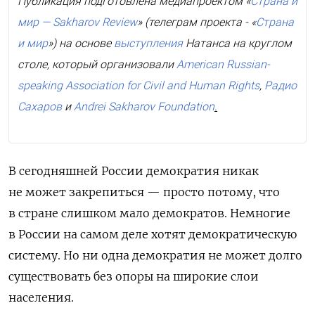
Публикация подготовлена медиапроектом «
Страна и
мир — Sakharov Review
» (телеграм проекта - «
Страна
и мир
») на основе
выступления
Натанса на круглом
столе, который организовали
Am
e
rican Russian-
speaking Association for Civil and Human Rights
,
Радио
Сахаров
и
Andrei Sakharov Foundation
.
В сегодняшней России демократия никак
не может закрепиться — просто потому, что
в стране слишком мало демократов. Немногие
в России на самом деле хотят демократическую
систему. Но ни одна демократия не может долго
существовать без опоры на широкие слои
населения.