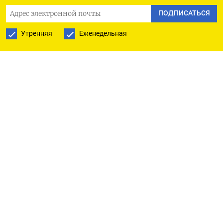
ожидания прогнозов Nvidia, инвесторы вновь
ПОДПИСАТЬСЯ
переключают внимание на ФРС, сказал Ким
Форрест из Bokeh Capital Partners.
Утренняя
Еженедельная
«Мы будем наблюдать за всеми этими данными,
и это придаст импульс рынку».
Объем заказов на товары длительного
пользования в США в апреле увеличился на 0,7%
по сравнению с предыдущим месяцем, сообщило
в пятницу министерство торговли.
Окончательное значение индекса доверия
потребителей в США, рассчитываемого
Университетом Мичигана, в мае составило 69,1
пункта, говорится в сообщении университета в