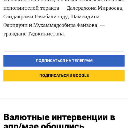
исполнителей теракта — Далерджона Мирзоева,
Саидакрами Рачабализоду, Шамсидина
Фаридуни и Мухаммадсобира Файзова, —
граждане Таджикистана.
ПОДПИСАТЬСЯ НА ТЕЛЕГРАМ
ПОДПИСАТЬСЯ В GOOGLE
Валютные интервенции в
апр/мае обошлись