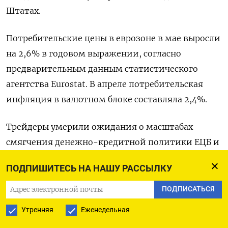
Штатах.
Потребительские цены в еврозоне в мае выросли
на 2,6% в годовом выражении, согласно
предварительным данным статистического
агентства Eurostat. В апреле потребительская
инфляция в валютном блоке составляла 2,4%.
Трейдеры умерили ожидания о масштабах
смягчения денежно-кредитной политики ЕЦБ и
сейчас закладывают в позиции совокупное
ПОДПИШИТЕСЬ НА НАШУ РАССЫЛКУ
снижение процентной ставки на 57 базисных
пунктов в 2024 году, что подразумевает один
ПОДПИСАТЬСЯ
шаг вниз на 25 б.п. в июне и еще один к концу
Утренняя
Еженедельная
года.