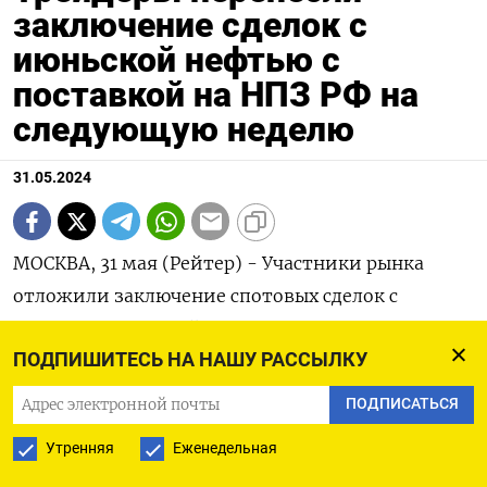
заключение сделок с
июньской нефтью с
поставкой на НПЗ РФ на
следующую неделю
31.05.2024
МОСКВА, 31 мая (Рейтер) - Участники рынка
отложили заключение спотовых сделок с
нефтью с поставкой на НПЗ РФ в июне на
ПОДПИШИТЕСЬ НА НАШУ РАССЫЛКУ
понедельник в условиях неопределенности
баланса спроса и предложения, а также
ПОДПИСАТЬСЯ
трудностей с платежами у переработчиков,
Утренняя
Еженедельная
сообщили трейдеры.