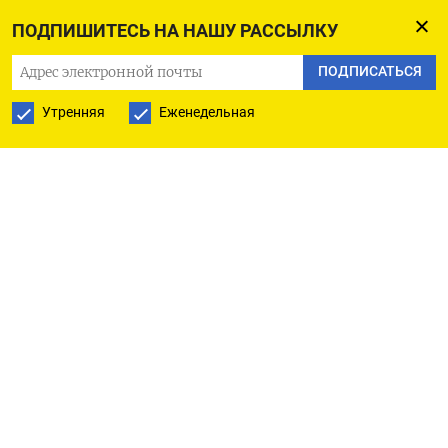
Гонконгский индекс Hang Seng поднялся на
ПОДПИШИТЕСЬ НА НАШУ РАССЫЛКУ
0,28% до 18.476,80​ пункта, а индекс China
ПОДПИСАТЬСЯ
Enterprises - на 0,19% до 6.555,06 пункта.
Утренняя
Еженедельная
Энергетический сектор Hang Seng укрепился на
2,5%.
Индекс Shanghai Composite снизился на 0,54% до
3.048,79 пункта, а индекс «голубых фишек» в
Шанхае CSI300 остался на уровне 3.592,25 пункта,
показав минимальный спад.
Субиндекс финансовых компаний опустился на
0,51%, сектор потребительских товаров - на
0,48%, индекс недвижимости - на 0,58%​, а