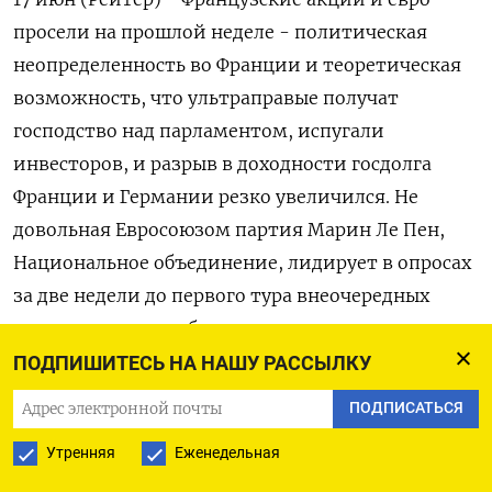
просели на прошлой неделе - политическая
неопределенность во Франции и теоретическая
возможность, что ультраправые получат
господство над парламентом, испугали
инвесторов, и разрыв в доходности госдолга
Франции и Германии резко увеличился. Не
довольная Евросоюзом партия Марин Ле Пен,
Национальное объединение, лидирует в опросах
за две недели до первого тура внеочередных
парламентских выборов, неожиданно
объявленных президентом Франции
ПОДПИШИТЕСЬ НА НАШУ РАССЫЛКУ
Эмманюэлем Макроном - но в то же время левые
ПОДПИСАТЬСЯ
партии Франции сформировали новый блок к
Утренняя
Еженедельная
этим выборам.