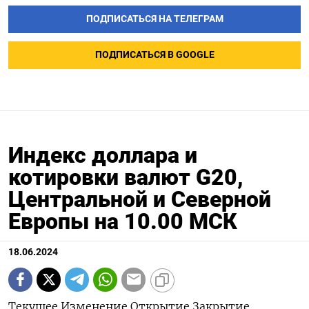
ПОДПИСАТЬСЯ НА ТЕЛЕГРАМ
ПОДПИСАТЬСЯ В GOOGLE
Индекс доллара и
котировки валют G20,
Центральной и Северной
Европы на 10.00 МСК
18.06.2024
Текущее Изменение Открытие Закрытие Дневной Дневной Годовой Годовой значение к максимум минимум максимум минимум закрытию, % Индекс доллара к 6 валютам : 105,36 0,085 105,28 105,27 105,46 105,25 106,51 101,29 Евро 1,0732 -0,02 1,0733 1,0734 1,0741 1,0719 1,1044 1,0602 Японская иена 157,97 0,16 157,71 157,71 157,98 157,53 160,03 140,82 Британский фунт 1,2699 -0,03 1,27 1,2703 1,2715 1,2689 1,2893 1,23 Канадский доллар 1,3735 0,09 1,3722 1,3722 1,3741 1,3711 1,3846 1,323 Шведская крона 10,471 -0,04 10,4809 10,4747 10,5158 10,4656 11,0487 10,0558 Швейцарский франк 0,889 -0,03 0,8895 0,8893 0,8901 0,8881 0,9224 0,84 Валюты G20: Аргентинский песо 902,49 -0,06 0 902,49 0 0 903 810,65 Австралийский доллар 0,663 0,27 0,6608 0,6612 0,6632 0,6601 0,6839 0,6363 Бразильский реал 5,4201 0,01 5,419 5,4195 5,4255 5,4198 5,4306 4,8314 Индийская рупия 83,39 -0,13 83,493 83,5 83,55 83,3975 83,739 82,65 Индонезийская рупия 16 395 0,8 0 16 395 0 0 16 415 15 450 Китайский юань 7,2557 -0,01 7,2551 7,2561 7,2558 7,2546 7,2561 7,1097 Мексиканский песо 18,5079 0 18,515 18,508 18,5554 18,5071 18,986 16,2645 Российский рубль 88,2 -0,59 88,71 88,7205 88,8705 88,22 95,4705 85,5045 Саудовский риал 3,752 0 3,752 3,752 3,752 3,7506 3,7521 3,7483 Турецкая лира 32,7483 -0,11 32,8107 32,7859 32,8456 32,6881 33,0255 29,567 Южнокорейская вона 1 380,92 0,18 1 378,75 1 378,46 1 382,28 1 378,62 1 400,15 1 291,17 Южноафриканский ранд 18,2292 -0,1 18,2434 18,2476 18,2878 18,2334 19,3912 18,03 Европа: Польский злотый 4,0472 -0,01 4,0472 4,0477 4,0564 4,0479 4,1235 3,9013 Чешская крона 23,046 0,23 22,994 22,994 23,069 23,012 23,883 22,308 Венгерский форинт 368,62 0,07 368,35 368,37 369,05 368,55 373,51 343,35 Норвежская крона 10,6645 0,08 10,6636 10,6555 10,7013 10,6501 11,1375 10,1432