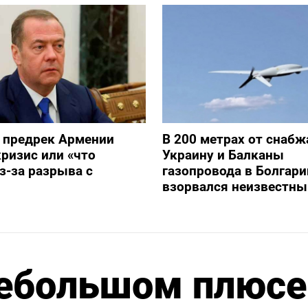
 предрек Армении
В 200 метрах от снаб
ризис или «что
Украину и Балканы
з-за разрыва с
газопровода в Болгари
взорвался неизвестны
небольшом плюсе