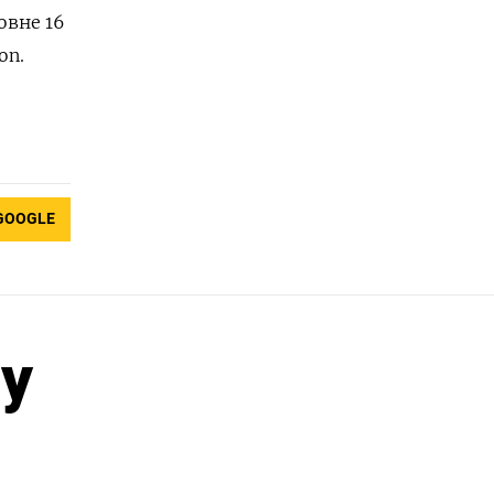
овне 16
on.
GOOGLE
у