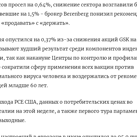
сов просел на 0,64%, снижение сектора возглавили 
евевшие на 1,5% - брокер Berenberg понизил рекоме
 «продавать» с «держать».
я опустился на 0,37% из-за снижения акций GSK на
зывают худший результат среди компонентов индек
, так как накануне Центры по контролю и профила
 сократили сферу применения всех вакцин против
ального вируса человека и воздержались от реком
ей младше 60 лет.
ода PCE США, данных о потребительских ценах во
алии на этой неделе, а также первого тура парламе
выходные.
настроений в еврозоне в июне опустился до 95,9 пу