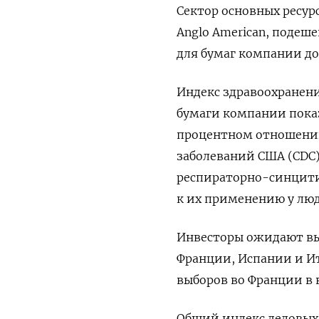
Сектор основных ресур
Anglo American, подеш
для бумаг компании до
Индекс здравоохранени
бумаги компании пока
процентном отношении
заболеваний США (CDC)
респираторно-синцити
к их применению у люд
Инвесторы ожидают вых
Франции, Испании и Ит
выборов во Франции в 
Общий индекс деловых 