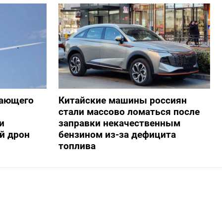
жающего
Китайские машины россиян
стали массово ломаться после
и
заправки некачественным
й дрон
бензином из-за дефицита
топлива