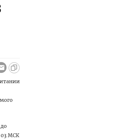
з
ритании
емого
 до
3:03 МСК