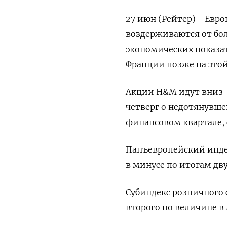
27 июн (Рейтер) - Евр
воздерживаются от бо
экономических показат
Франции позже на этой
Акции H&M идут вниз 
четверг о недотянувш
финансовом квартале, 
Панъевропейский индек
в минусе по итогам дв
Субиндекс розничного 
второго по величине в