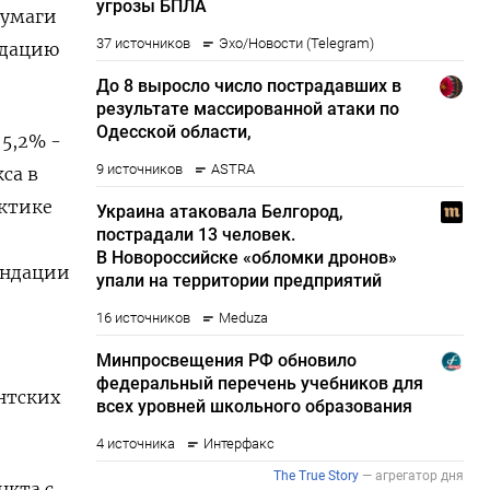
бумаги
ндацию
 5,2% -
са в
ктике
ендации
нтских
нкта с