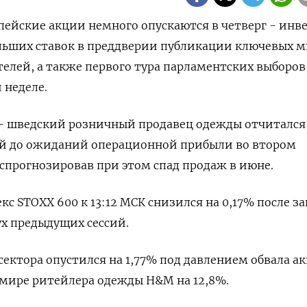
опейские акции немного опускаются в четверг - инв
льших ставок в преддверии публикации ключевых 
елей, а также первого тура парламентских выборов
 неделе.
- шведский розничный продавец одежды отчитался
ей до ожиданий операционной прибыли во втором
спрогнозировав при этом спад продаж в июне.
с STOXX 600 к 13:12 МСК снизился на 0,17% после з
ух предыдущих сессий.
сектора опустился на 1,77% под давлением обвала а
 мире ритейлера одежды H&M на 12,8%.