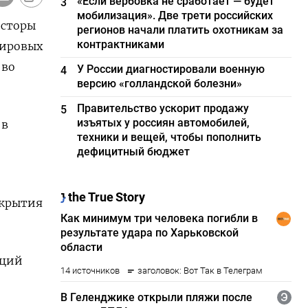
«Если вербовка не сработает — будет
3
мобилизация». Две трети российских
есторы
регионов начали платить охотникам за
контрактниками
мировых
 во
У России диагностировали военную
4
версию «голландской болезни»
Правительство ускорит продажу
5
изъятых у россиян автомобилей,
 в
техники и вещей, чтобы пополнить
дефицитный бюджет
акрытия
кций