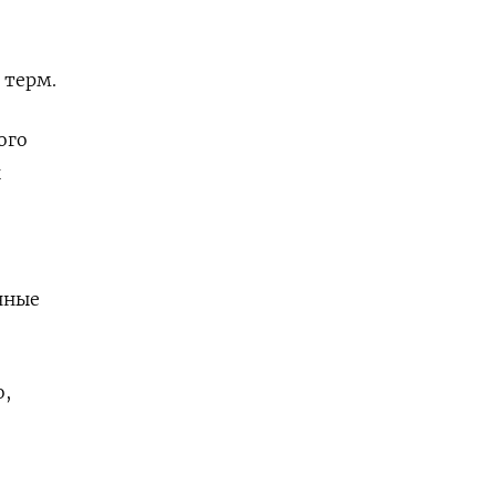
 терм.
ого
ы
нные
о,