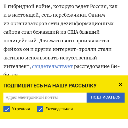
В гибридной войне, которую ведет Россия, как
и в настоящей, есть перебежчики. Одним
из организаторов сети дезинформационных
сайтов стал бежавший из США бывший
полицейский. Для массового производства
фейков он и другие интернет-тролли стали
активно использовать искусственный
интеллект,
свидетельствует
расследование Би-
би-си.
ПОДПИШИТЕСЬ НА НАШУ РАССЫЛКУ
В европейских странах и США расплодились
ПОДПИСАТЬСЯ
сайты, мимикрирующие под местные газеты
(некоторые из них, такие как выходившая в XIX
Утренняя
Еженедельная
в. Chicago Chronicle, давно закрылись). Множатся
сайты, ссылающиеся на «независимых