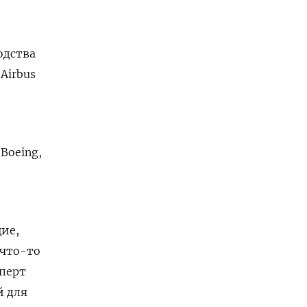
одства
Airbus
 Boeing,
ие,
 что-то
сперт
й для