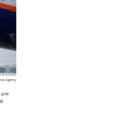
News Agency
 для
ый