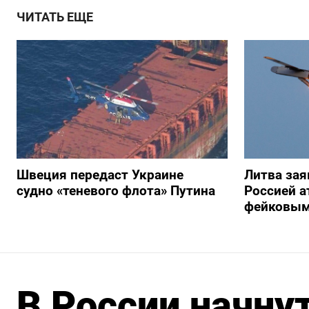
ЧИТАТЬ ЕЩЕ
Швеция передаст Украине
Литва зая
судно «теневого флота» Путина
Россией а
фейковым
В России начну