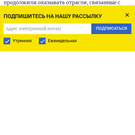
продолжили оказывать отрасли, связанные с
военно-промышленным комплексом (ВПК).
ПОДПИШИТЕСЬ НА НАШУ РАССЫЛКУ
По данным Росстата, промпроизводство выросло
ПОДПИСАТЬСЯ
на 1,9% в годовом выражении после 5,3% в мае.
Утренняя
Еженедельная
Июньские данные оказались значительно хуже
ожиданий экономистов - опрошенные Рейтер
аналитики ждали увеличения объемов
производства в прошлом месяце на 4,8% в
годовом исчислении.
К маю показатель сократился на 1,9%, а с
исключением сезонного и календарного
факторов снизился на 1,5% после роста на 2,1%
месяцем ранее, подсчитала статслужба.