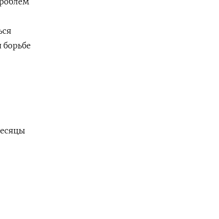
проблем
ься
 борьбе
месяцы