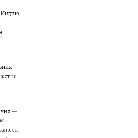
ю Индию
е
я,
льник
частие
м
ения —
м.
rameen