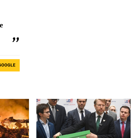
е
GOOGLE