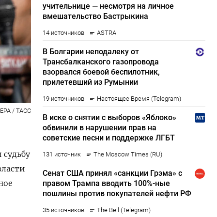
 EPA / ТАСС
 судьбу
власти
ное