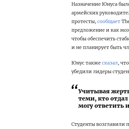
Назначение Юнуса было
армейских руководител
протесты,
сообщает
The
предложение и как мож
чтобы обеспечить стаби
и не планирует быть ч
Юнус также
сказал
, чт
убедили лидеры студе
Учитывая жертв
теми, кто отдал
могу ответить 
Студенты возглавили п