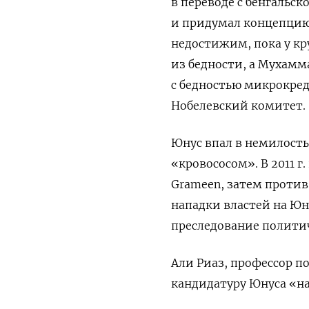
в переводе с бенгальс
и придумал концепцию
недостижим, пока у кр
из бедности, а Мухамм
с бедностью микрокред
Нобелевский комитет.
Юнус впал в немилость
«кровососом». В 2011 г
Grameen, затем против
нападки властей на Юн
преследование полити
Али Риаз, профессор п
кандидатуру Юнуса «