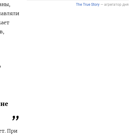
аны,
лавляли
мает
в,
о
 не
ет. При