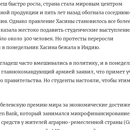
еш быстро росла, страна стала мировым центром
ной продукции и пять лет назад обогнала соседню
ния. Однако правление Хасины становилось все боле
казала жестоко подавить студенческие выступлени
бло около 300 человек. Но протесты переросли
 в понедельник Хасина бежала в Индию.
гладеш часто вмешивались в политику, и в понеде
а главнокомандующий армией заявил, что примет у
 правительства. Но студенты настояли, чтобы эти
 Нобелевскую премию мира за экономические достиж
meen Bank, который занимался микрофинансирование
 средств у жителей аграрно-ремесленной страны (G