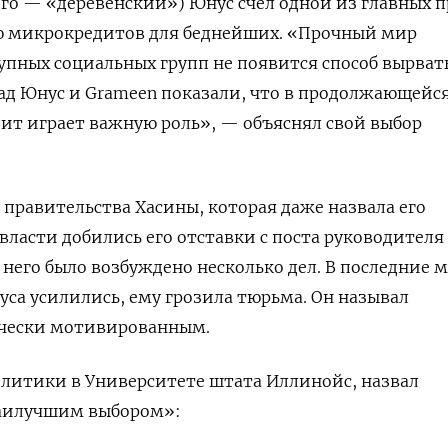
кого — «деревенский») Юнус счел одной из главных 
 микрокредитов для беднейших. «Прочный мир
упных социальных групп не появится способ вырват
ад Юнус и Grameen показали, что в продолжающейся
ит играет важную роль», — объяснял свой выбор
 правительства Хасины, которая даже назвала его
. власти добились его отставки с поста руководителя
 него было возбуждено несколько дел. В последние 
уса усилились, ему грозила тюрьма. Он называл
чески мотивированным.
олитики в Университете штата Иллинойс, назвал
наилучшим выбором»: