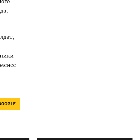
ного
да,
лдат,
чники
 менее
GOOGLE