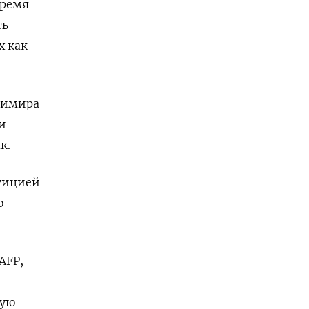
время
ть
х как
димира
и
к.
стицией
о
AFP,
мую