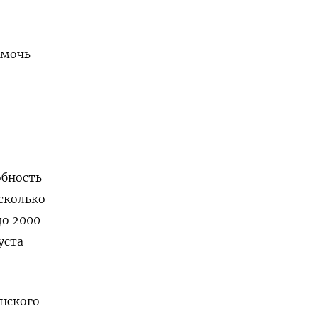
омочь
обность
сколько
до 2000
уста
нского