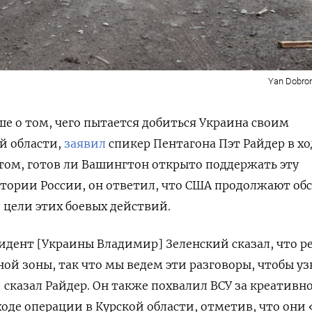
Yan Dobro
ше о том, чего пытается добиться Украина своим
й области,
заявил
спикер Пентагона Пэт Райдер в хо
 том, готов ли Вашингтон открыто поддержать эту
тории России, он ответил, что США продолжают об
 цели этих боевых действий.
идент [Украины Владимир] Зеленский сказал, что р
ной зоны, так что мы ведем эти разговоры, чтобы уз
 сказал Райдер. Он также похвалил ВСУ за креативн
ходе операции в Курской области, отметив, что они