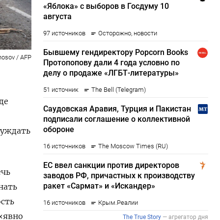
nosov / AFP
де
суждать
ечь
нать
ость
 «явно