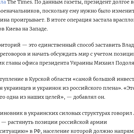
ла
The Times. По данным газеты, президент долгое 
военачальников, поскольку ему нужно было измени
ина проигрывает. В итоге операция застала враспло
в Киева на Западе.
рриторий — это единственный способ заставить Вла
переговоров и начать обсуждать мир с учетом позици
ик главы офиса президента Украины Михаил Подоля
ступление в Курской области «самой большой инве
я украинцев и украинок из российского плена». «Эт
то одна из наших целей», — добавлял он.
новник в украинских силовых структурах говорил 
а — растянуть позиции российской армии
 ситуацию» в РФ, население которой должно напря