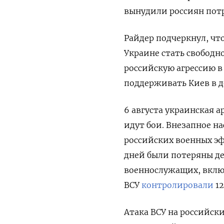
вынудили россиян потр
Райдер подчеркнул, чт
Украине стать свободн
российскую агрессию в
поддерживать Киев в д
6 августа украинская а
идут бои. Внезапное н
российских военных э
дней были потеряны де
военнослужащих, включ
ВСУ
контролировали
12
Атака ВСУ на российск