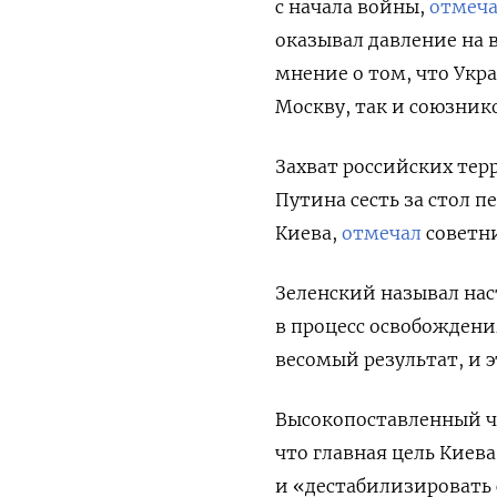
с начала войны,
отмеча
оказывал давление на 
мнение о том, что Укра
Москву, так и союзнико
Захват российских те
Путина сесть за стол 
Киева,
отмечал
советн
Зеленский называл на
в процесс освобождени
весомый результат, и э
Высокопоставленный чи
что главная цель Киев
и «дестабилизировать