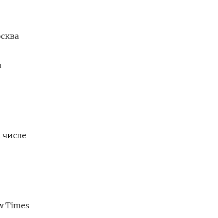
осква
я
 числе
w Times