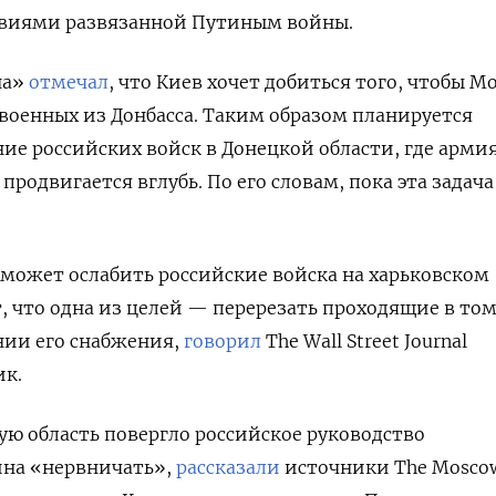
ствиями развязанной Путиным войны.
на»
отмечал
, что Киев хочет добиться того, чтобы М
 военных из Донбасса. Таким образом планируется
ие российских войск в Донецкой области, где арми
 продвигается вглубь. По его словам, пока эта задача
может ослабить российские войска на харьковском
, что одна из целей — перерезать проходящие в том
нии его снабжения,
говорил
The Wall Street Journal
к.
ую область
повергло российское руководство
ина «нервничать»,
рассказали
источники The Mosco