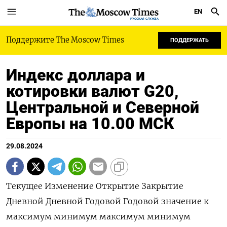
EN
РУССКАЯ СЛУЖБА
Поддержите The Moscow Times
ПОДДЕРЖАТЬ
Индекс доллара и
котировки валют G20,
Центральной и Северной
Европы на 10.00 МСК
29.08.2024
Текущее Изменение Открытие Закрытие Дневной Дневной Годовой Годовой значение к максимум минимум максимум минимум закрытию, % Индекс доллара к 6 валютам : 100,96 -0,05 101,02 101,01 101,02 100,88 106,51 100,51 Евро 1,1127 0,06 1,1117 1,112 1,1139 1,112 1,1201 1,0602 Японская иена 144,58 0,01 144,58 144,57 144,86 144,23 161,99 140,82 Британский фунт 1,3218 0,21 1,319 1,319 1,3227 1,3191 1,3266 1,23 Канадский доллар 1,3461 -0,14 1,3477 1,348 1,348 1,3455 1,3946 1,323 Шведская крона 10,1793 -0,04 10,2092 10,1832 10,2108 10,1677 11,0487 10,0558 Швейцарский франк 0,8407 -0,18 0,8421 0,8422 0,8426 0,8401 0,9224 0,84 Валюты G20: Аргентинский песо 948 -0,05 0 948 0 0 949,24 810,65 Австралийский доллар 0,6809 0,35 0,6784 0,6785 0,6811 0,6782 0,6839 0,635 Бразильский реал 5,5627 -0,03 5,5652 5,5644 5,5691 5,5632 5,8648 4,8314 Индийская рупия 83,852 -0,06 83,939 83,9 83,942 83,872 84,1647 82,65 Индонезийская рупия 15 395 -0,16 15 395 15 420 15 415 15 375 16 493 15 300 Китайский юань 7,1054 -0,27 7,1285 7,1245 7,1312 7,1029 7,2774 7,1029 Мексиканский песо 19,6505 0,05 19,6404 19,6412 19,703 19,6405 20,043 16,2645 Российский рубль 91,95 0,5 91,4 91,4955 92,1643 91,42 96,3955 82,02 Саудовский риал 3,7523 -0,01 3,7525 3,7525 3,7525 3,7506 3,7545 3,7483 Турецкая лира 34,078 0,14 34,0334 34,0312 34,2688 34,0559 34,4059 29,567 Южнокорейская вона 1 332,56 -0,26 1 336,43 1 335,98 1 338,36 1 331,77 1 400,15 1 291,17 Южноафриканский ранд 17,7484 -0,34 17,8175 17,809 17,8338 17,7434 19,3912 17,6745 Европа: Польский злотый 3,8543 -0,16 3,86 3,8606 3,8636 3,8527 4,1235 3,8094 Чешская крона 22,504 -0,08 22,522 22,522 22,536 22,504 23,883 22,308 Венгерский форинт 353,02 -0,13 353,45 353,47 353,78 352,86 373,51 343,35 Норвежская крона 10,4907 -0,04 10,4815 10,4951 10,5147 10,4645 11,1381 10,1432