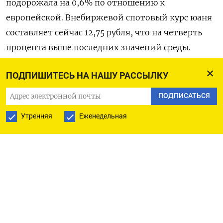
подорожала на 0,6% по отношению к
европейской. Внебиржевой спотовый курс юаня
составляет сейчас 12,75 рубля, что на четверть
процента выше последних значений среды.
В биржевой паре с китайской валютой
ПОДПИШИТЕСЬ НА НАШУ РАССЫЛКУ
российская подешевела в среду на треть
ПОДПИСАТЬСЯ
процента, завершив торги Мосбиржи на отметке
Утренняя
Еженедельная
11,84 при объеме сделок 8,6 миллиардов юаней,
минимальном за неделю.
Рубль в среду снижался к юаню на Мосбирже
вторые торги подряд, поскольку явно
сократились продажи номинированной в юанях
экспортной выручки под вчерашний Единый
налоговой платеж, при этом такие операции