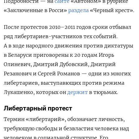
Подробности — на
сайте
«Автоном» в рубрике
«Заключенные в Росси»
раздела
«Черный крест».
После протестов 2010–2011 годов сроки отбывал
ряд либертариев-участников тех событий.
А в ходе народного движения против диктатуры
в Беларуси приговорены к 20 годам Игорь
Олиневич, Дмитрий Дубовский, Дмитрий
Резанович и Сергей Романов — одни из многих
либертариев, выступавющих против режима
Лукашенко, которых он
держит
в тюрьмах.
Либертарный протест
Термин «либертарий», обозначает личность,
требующую свободы и безвластия человека над
человеком в социальной структуре. Его