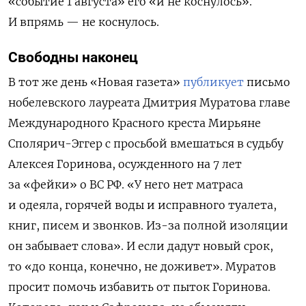
«событие 1 августа» его «и не коснулось».
И впрямь — не коснулось.
Свободны наконец
В тот же день «Новая газета»
публикует
письмо
нобелевского лауреата Дмитрия Муратова
главе
Международного Красного креста Мирьяне
Сполярич-Эггер с просьбой вмешаться в судьбу
Алексея Горинова, осужденного на 7 лет
за «фейки» о
ВС РФ
.
«У него нет матраса
и одеяла, горячей воды и исправного туалета,
книг, писем и звонков. Из-за полной изоляции
он забывает слова». И если дадут новый срок,
то «до конца, конечно, не доживет». Муратов
п
росит помочь избавить
от пыток
Горинова
.