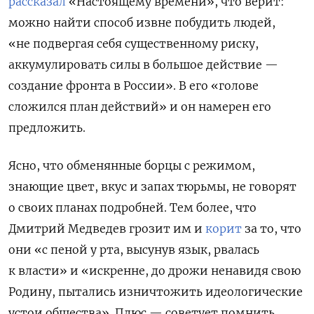
рассказал
«Настоящему времени», что верит:
можно найти способ извне побудить людей,
«не подвергая себя существенному риску,
аккумулировать силы в большое действие —
создание фронта в России». В его «голове
сложился план действий» и он намерен его
предложить.
Ясно, что обменянные борцы с режимом,
знающие цвет, вкус и запах тюрьмы, не говорят
о своих планах подробней. Тем более, что
Дмитрий Медведев грозит им и
корит
за то
,
что
они «с пеной у рта, высунув язык, рвалась
к власти» и «искренне, до дрожи ненавидя свою
Родину, пытались изничтожить идеологические
устои общества». Плюс — советует помнить