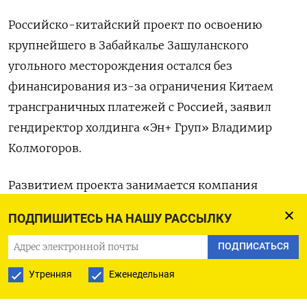
Российско-китайский проект по освоению
крупнейшего в Забайкалье Зашуланского
угольного месторождения остался без
финансирования из-за ограничения Китаем
трансграничных платежей с Россией, заявил
гендиректор холдинга «Эн+ Груп» Владимир
Колмогоров.
Развитием проекта занимается компания
«Разрезуголь» — совместное предприятие
ПОДПИШИТЕСЬ НА НАШУ РАССЫЛКУ
«Эн+» и китайской China
Energy
Investment
Corporation (CHN
Energy), созданное на
ПОДПИСАТЬСЯ
паритетной основе.
Утренняя
Еженедельная
«Опыт есть и у них, и у нас. Поэтому задача,