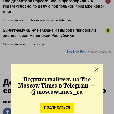
Подписывайтесь на The
Дефицит бюджета РФ
Moscow Times в Telegram —
сократился до 331 млрд р
@moscowtimes_ru
06.09.2024
ПОДПИСАТЬСЯ