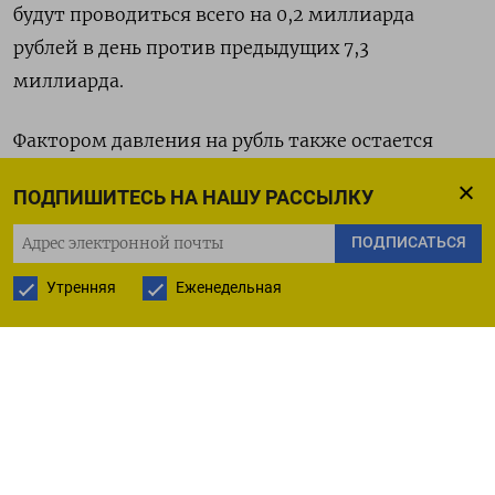
будут проводиться всего на 0,2 миллиарда
рублей в день против предыдущих 7,3
миллиарда.
Фактором давления на рубль также остается
сезонное снижение продаж экспортной выручки
ПОДПИШИТЕСЬ НА НАШУ РАССЫЛКУ
в начале календарного месяца после уплаты
налогов, но перманентной поддержкой
ПОДПИСАТЬСЯ
выступает ослабленный внеэкономическими
Утренняя
Еженедельная
причинами санкционного характера российский
импорт.
С открытием биржевых торгов парой юань/рубль
на динамику валютных котировок будет влиять
и ситуация с ликвидностью китайской валюты