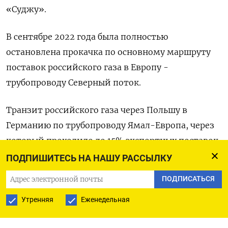
«Суджу».
В сентябре 2022 года была полностью
остановлена прокачка по основному маршруту
поставок российского газа в Европу -
трубопроводу Северный поток.
Транзит российского газа через Польшу в
Германию по трубопроводу Ямал-Европа, через
который проходило до 15% экспортных поставок
Газпрома в Европу и Турцию, был прекращен в
ПОДПИШИТЕСЬ НА НАШУ РАССЫЛКУ
2022 году после ответных санкций РФ в
ПОДПИСАТЬСЯ
отношении польского владельца газопровода.
Утренняя
Еженедельная
По данным оператора ГТС Украины, в 2023 году