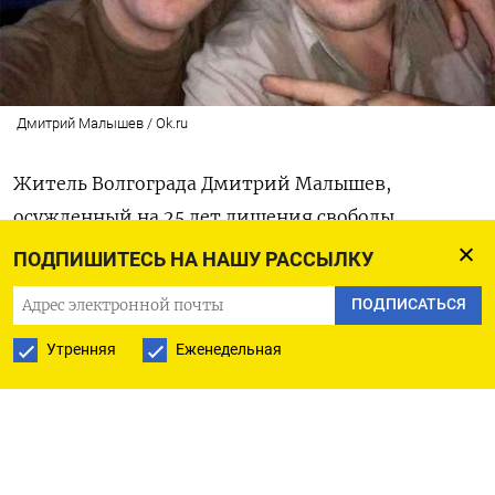
Дмитрий Малышев / Ok.ru
Житель Волгограда Дмитрий Малышев,
осужденный на 25 лет лишения свободы
за убийства и ряд других особо тяжких
ПОДПИШИТЕСЬ НА НАШУ РАССЫЛКУ
преступлений, вернулся с фронта в родное село,
ПОДПИСАТЬСЯ
пишет
V1.
Утренняя
Еженедельная
По словам главы Рахинского сельского поселения
Федора Кадовбы, Малышев находится в отпуске
по ранению. Он пояснил, что людоед
возвращался на родину в начале года.