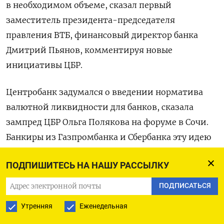
в необходимом объеме, сказал первый
заместитель президента-председателя
правления ВТБ, финансовый директор банка
Дмитрий Пьянов, комментируя новые
инициативы ЦБР.
Центробанк задумался о введении норматива
валютной ликвидности для банков, сказала
зампред ЦБР Ольга Полякова на форуме в Сочи.
Банкиры из Газпромбанка и Сбербанка эту идею
не поддержали, но глава ЦБР Эльвира
ПОДПИШИТЕСЬ НА НАШУ РАССЫЛКУ
Набиуллина призвала их смириться с
неизбежным регулированием.
ПОДПИСАТЬСЯ
Утренняя
Еженедельная
«Нужно готовиться, и мы готовимся к тому, что
тем или иным способом валютное кредитование