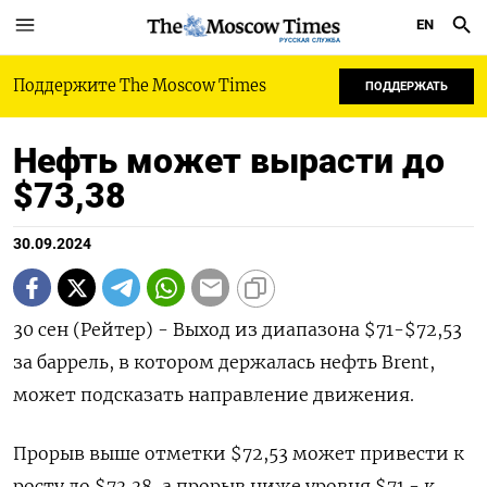
EN
РУССКАЯ СЛУЖБА
Поддержите The Moscow Times
ПОДДЕРЖАТЬ
Нефть может вырасти до
$73,38
30.09.2024
30 сен (Рейтер) - Выход из диапазона $71-$72,53
за баррель, в котором держалась нефть Brent,
может подсказать направление движения.
Прорыв выше отметки $72,53 может привести к
росту до $73,38, а прорыв ниже уровня $71 - к