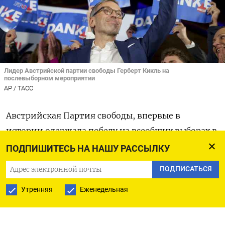
Лидер Австрийской партии свободы Герберт Кикль на
послевыборном мероприятии
AP / TAСС
Австрийская Партия свободы, впервые в
истории одержала победу на всеобщих выборах в
воскресенье, показали предварительные
ПОДПИШИТЕСЬ НА НАШУ РАССЫЛКУ
результаты, что свидетельствует о росте
ПОДПИСАТЬСЯ
поддержки крайне правых партий в Европе,
Утренняя
Еженедельная
вызванном обеспокоенностью уровнем
миграции.