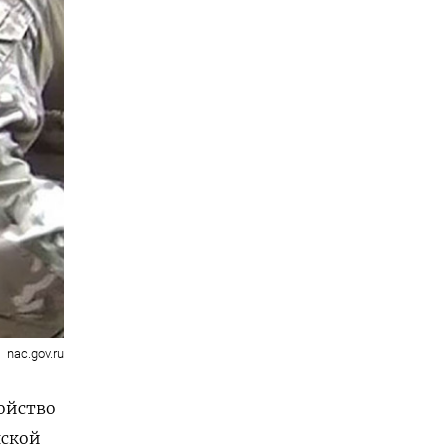
nac.gov.ru
ойство
нской