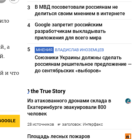
В МВД посоветовали россиянам не
3
делиться своим мнением в интернете
щило
Google запретит российским
4
разработчикам выкладывать
приложения для всего мира
й, а
5
МНЕНИЯ
ВЛАДИСЛАВ ИНОЗЕМЦЕВ
й.
Союзники Украины должны сделать
россиянам решительное предложение —
до сентябрьских «выборов»
й и что
GOOGLE