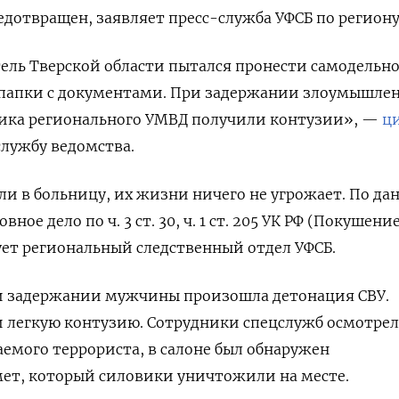
едотвращен, заявляет пресс-служба УФСБ по региону
ль Тверской области пытался пронести самодельн
 папки с документами. При задержании злоумышле
дника регионального УМВД получили контузии», —
ц
лужбу ведомства.
и в больницу, их жизни ничего не угрожает. По да
ное дело по ч. 3 ст. 30, ч. 1 ст. 205 УК РФ (Покушени
дует региональный следственный отдел УФСБ.
и задержании мужчины произошла детонация СВУ.
 легкую контузию. Сотрудники спецслужб осмотре
емого террориста, в салоне был обнаружен
ет, который силовики уничтожили на месте.