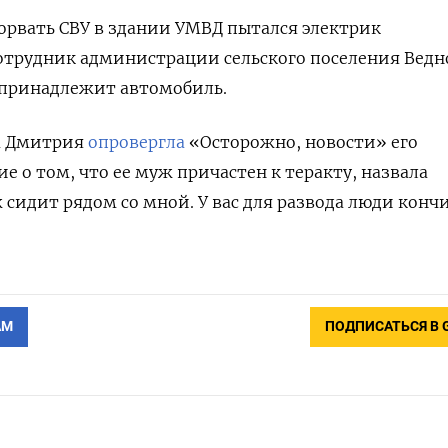
орвать СВУ в здании УМВД пытался электрик
отрудник администрации сельского поселения Ведн
принадлежит автомобиль.
га Дмитрия
опровергла
«Осторожно, новости» его
е о том, что ее муж причастен к теракту, назвала
сидит рядом со мной. У вас для развода люди конч
АМ
ПОДПИСАТЬСЯ В 