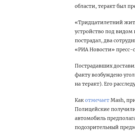
области, теракт был пр
«Тридцатилетний жите
устройство под видом
пострадал, два сотру
«РИА Новости» пресс-с
Пострадавших доставил
факту возбуждено уголов
на теракт). Его рассле
Как
отмечает
Mash, пр
Полицейские получили
автомобиль предполага
подозрительный предм