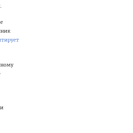
.
ое
нник
итирует
нному
е
ли