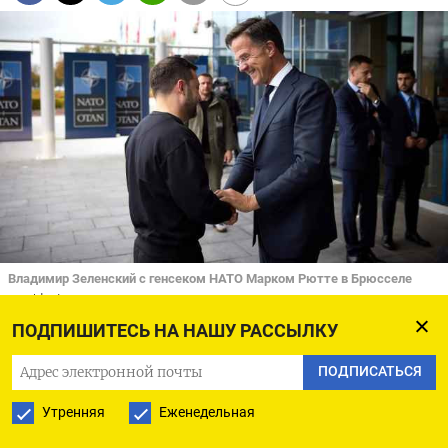
Владимир Зеленский с генсеком НАТО Марком Рютте в Брюсселе
president.gov.ua
ПОДПИШИТЕСЬ НА НАШУ РАССЫЛКУ
Владимир Зеленский весь четверг кружил
ПОДПИСАТЬСЯ
по Брюсселю, встречаясь с лидерами Евросоюза
и НАТО. В итоге поддержка была обещана
Утренняя
Еженедельная
Украине, а не продвигаемому им «плану