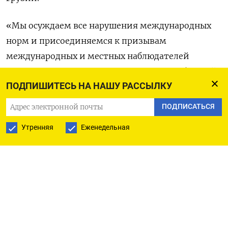
«Мы осуждаем все нарушения международных
норм и присоединяемся к призывам
международных и местных наблюдателей
провести полное расследование всех сообщений
ПОДПИШИТЕСЬ НА НАШУ РАССЫЛКУ
о нарушениях, связанных с выборами», —
заявил
госсекретарь США Энтони Блинкен. По его
ПОДПИСАТЬСЯ
словам, среди нарушений были зафиксированы
Утренняя
Еженедельная
«злоупотребление правящей партией
государственными ресурсами, подкуп
избирателей и запугивание».
В свою очередь верховный комиссар ЕС по
иностранным делам и политике безопасности
Жозеп Боррель
призвал
Центральную