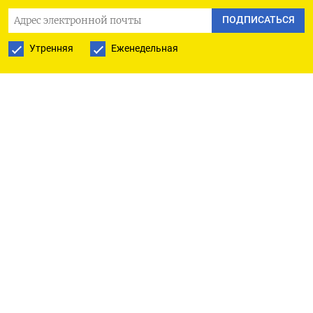
ПОДПИСАТЬСЯ
Утренняя
Еженедельная
РУССКАЯ СЛУЖБА
ПОДПИШИТЕСЬ НА НАШУ РАССЫЛКУ
ПОДПИСАТЬСЯ
Ежедневная
Еженедельная
The Moscow Times
О нас
Политика конфиденциальности
Подписывайтесь на нас