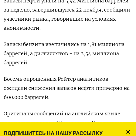
Запасы нефти упали на 5,94 миллиона баррелей
за неделю, завершившуюся 22 ноября, сообщили
участники рынка, говорившие на условиях
анонимности.
Запасы бензина увеличились на 1,81 миллиона
баррелей, а дистиллятов - на 2,54 миллиона
баррелей.
Восемь опрошенных Рейтер аналитиков
ожидали снижения запасов нефти примерно на
600.000 баррелей.
Оригиналы сообщений на английском языке
доступны по кодам: (Джорджина Маккартни в
Хьюстоне)
ПОДПИШИТЕСЬ НА НАШУ РАССЫЛКУ