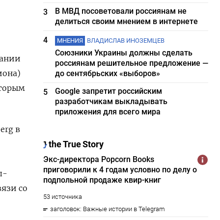
В МВД посоветовали россиянам не
3
делиться своим мнением в интернете
4
МНЕНИЯ
ВЛАДИСЛАВ ИНОЗЕМЦЕВ
Союзники Украины должны сделать
пании
россиянам решительное предложение —
иона)
до сентябрьских «выборов»
оторым
Google запретит российским
5
разработчикам выкладывать
приложения для всего мира
erg в
п-
вязи со