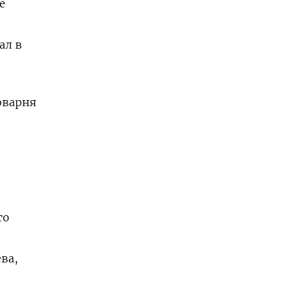
е
ал в
оварня
то
ва,