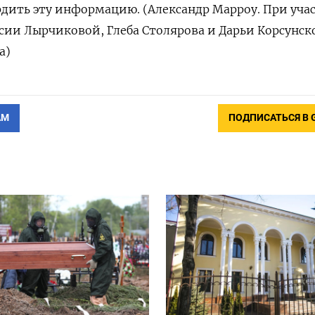
рдить эту информацию. (Александр Марроу. При уча
сии Лырчиковой, Глеба Столярова и Дарьи Корсунск
а)
АМ
ПОДПИСАТЬСЯ В 