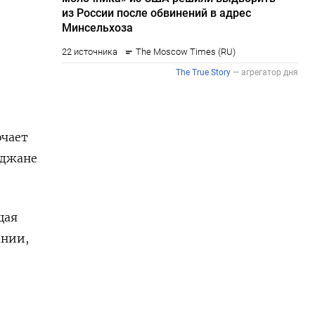
ючает
йджане
щая
ании,