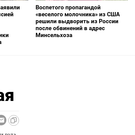
заявили
Воспетого пропагандой
ссией
«веселого молочника» из США
решили выдворить из России
после обвинений в адрес
ики
Минсельхоза
а
ая
и года