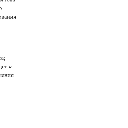
о
дования
та;
дства
ичения
r