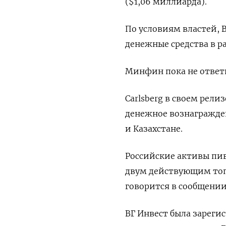
($1,06 миллиарда).
По условиям властей, 
денежные средства в р
Минфин пока не ответи
Carlsberg в своем рели
денежное вознагражден
и Казахстане.
Российские активы пи
двум действующим топ
говорится в сообщении 
ВГ Инвест была зарегис