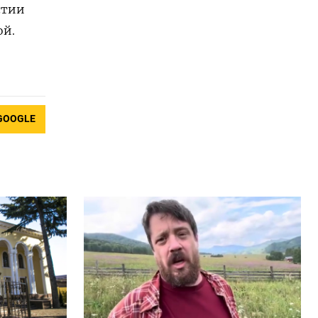
стии
ой.
GOOGLE