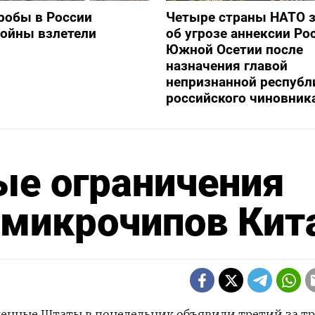
робы в России
Четыре страны НАТО 
войны взлетели
об угрозе аннексии Ро
Южной Осетии после
назначения главой
непризнанной республ
российского чиновник
ые ограничения
 микрочипов Кит
иненные Штаты в понедельник объявили третий за тр