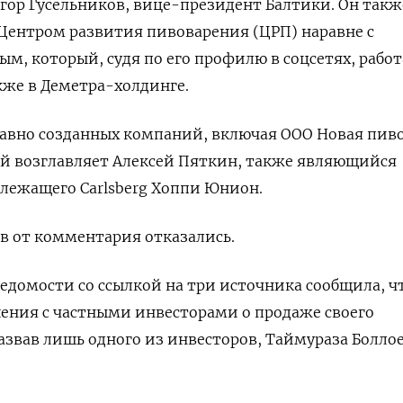
гор Гусельников, вице-президент Балтики. Он такж
 Центром развития пивоварения (ЦРП) наравне с
м, который, судя по его профилю в соцсетях, работ
акже в Деметра-холдинге.
давно созданных компаний, включая ООО Новая пив
ий возглавляет Алексей Пяткин, также являющийся
лежащего Carlsberg Хоппи Юнион.
в от комментария отказались.
Ведомости со ссылкой на три источника сообщила, ч
ашения с частными инвесторами о продаже своего
назвав лишь одного из инвесторов, Таймураза Боллое