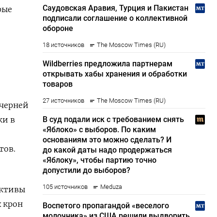
рые
очерней
ки в
тов.
активы
х крон