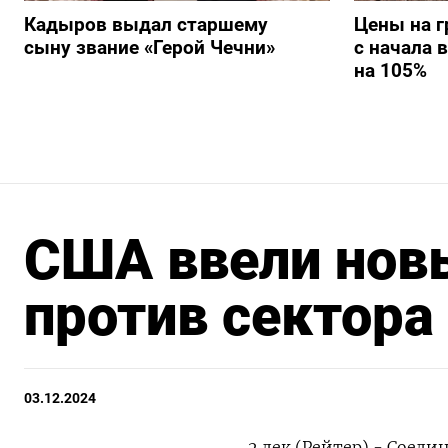
Кадыров выдал старшему
Цены на г
сыну звание «Герой Чечни»
с начала 
на 105%
США ввели нов
против сектора
03.12.2024
2 дек (Рейтер) - Соед