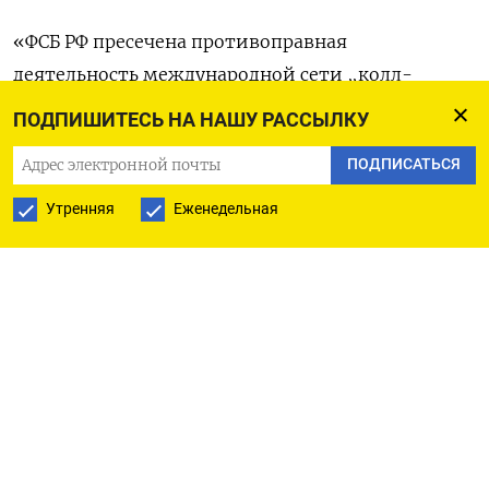
«ФСБ РФ пресечена противоправная
деятельность международной сети „колл-
центров“, действовавших в интересах бывшего
ПОДПИШИТЕСЬ НА НАШУ РАССЫЛКУ
министра обороны Грузии и основателя
ПОДПИСАТЬСЯ
компании „Милтон-групп“ („Milton Group“)
Д. Казерашвили, в настоящее время
Утренняя
Еженедельная
скрывающегося в Лондоне», — говорится
в сообщении.
Отмечается, что указанные колл-центры
входили в состав международного
организованного преступного сообщества,
которое занималось массовым мошенничеством
под видом инвестиционных сделок.