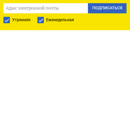
ПОДПИСАТЬСЯ
Утренняя
Еженедельная
РУССКАЯ СЛУЖБА
ПОДПИШИТЕСЬ НА НАШУ РАССЫЛКУ
ПОДПИСАТЬСЯ
Ежедневная
Еженедельная
The Moscow Times
О нас