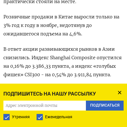
практически стояли на месте.
Розничные продажи в Китае выросли только на
3% год к году в ноябре, недотянув до
ожидавшегося подъема на 4,6%.
В ответ акции развивающихся рынков в Азии
снизились. Индекс Shanghai Composite опустился
на 0,16% до 3.386,33 пункта, а индекс «голубых
фишек» CSI300 - на 0,54% до 3.911,84 пункта.
«В средне- и долгосрочной перспективе такие
ПОДПИШИТЕСЬ НА НАШУ РАССЫЛКУ
развивающиеся рынки, как Африка, будут нести
ПОДПИСАТЬСЯ
бремя каких-либо крайних мер, которые Трамп
может ввести по отношению к Китаю», - сказал
Утренняя
Еженедельная
Чарли Берд из Verto.