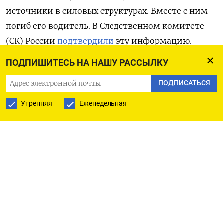
источники в силовых структурах. Вместе с ним
погиб его водитель. В Следственном комитете
(СК) России
подтвердили
эту информацию.
ПОДПИШИТЕСЬ НА НАШУ РАССЫЛКУ
Как
сообщили
ТАСС в оперативных службах,
взрыв произошел по адресу Рязанский проспект,
ПОДПИСАТЬСЯ
д. 2/1. По данным Baza, самодельное взрывное
Утренняя
Еженедельная
устройство могло быть прикреплено к рулю
самоката, который стоял у подъезда жилого
здания. Взрывной волной в доме с первого по
четвертый этаж выбило стекла и вырвало дверь
подъезда. Также повреждения получили три
стоявших рядом автомобиля.
СК
возбудил
уголовное дело и назначил