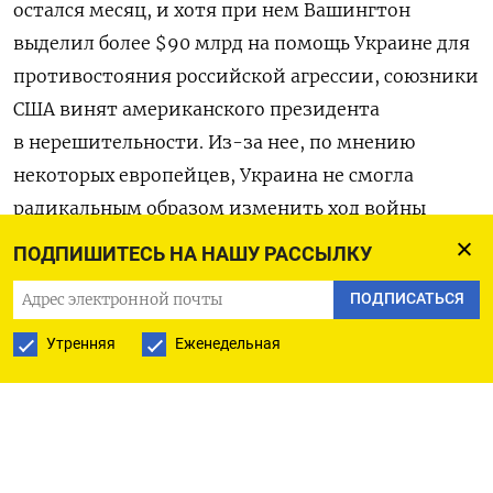
остался месяц, и хотя при нем Вашингтон
выделил более $90 млрд на помощь Украине для
противостояния российской агрессии, союзники
США винят американского президента
в нерешительности. Из-за нее, по мнению
некоторых европейцев, Украина не смогла
радикальным образом изменить ход войны
в свою пользу в конце 2022 г., когда российская
ПОДПИШИТЕСЬ НА НАШУ РАССЫЛКУ
армия была разбита и бежала из-под Харькова
ПОДПИСАТЬСЯ
и Херсона.
Утренняя
Еженедельная
Хотя сейчас Белый дом изо всех сил старается
обеспечить Украину максимально возможной
военной помощью и даже разрешил осенью
наносить дальнобойные удары западными