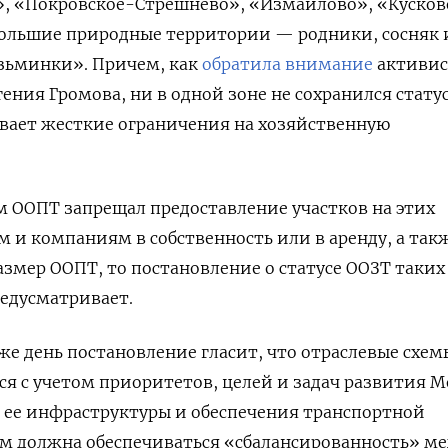
», «Покровское-Стрешнево», «Измайлово», «Кусков
большие природные территории — родники, сосняк 
узьминки». Причем, как
обратила внимание
активис
ния Громова, ни в одной зоне не сохранился статус
вает жесткие ограничения на хозяйственную
м ООПТ запрещал предоставление участков на этих
 и компаниям в собственность или в аренду, а так
змер ООПТ, то постановление о статусе ООЗТ таких
едусматривает.
 же день постановление гласит, что отраслевые схе
я с учетом приоритетов, целей и задач развития М
 ее инфраструктуры и обеспечения транспортной
ом должна обеспечиваться «сбалансированность» м