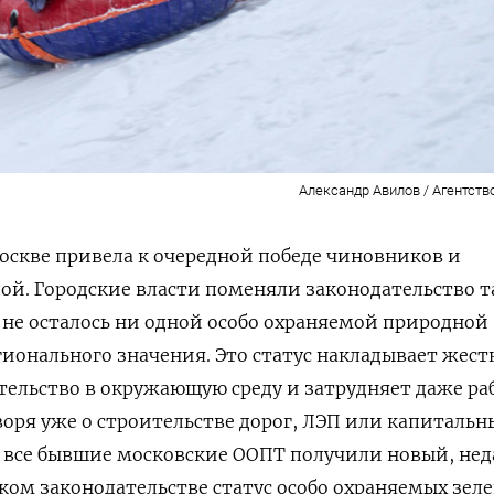
Александр Авилов / Агентств
Москве привела к очередной победе чиновников и
ой. Городские власти поменяли законодательство 
е не осталось ни одной особо охраняемой природной
ионального значения. Это статус накладывает жест
ельство в окружающую среду и затрудняет даже ра
оворя уже о строительстве дорог, ЛЭП или капитальн
о все бывшие московские ООПТ получили новый, не
ком законодательстве статус особо охраняемых зел