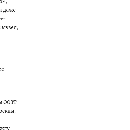
о»,
и даже
т-
 музея,
же
мы ООЗТ
осквы,
ежду