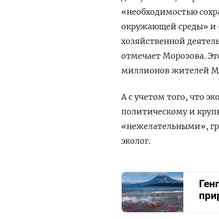
«необходимостью сохр
окружающей среды» и 
хозяйственной деятель
отмечает Морозова. Эт
миллионов жителей Мос
А с учетом того, что э
политическому и кру
«нежелательными», гр
эколог.
Ген
при