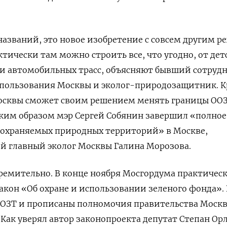
названий, это новое изобретение с совсем другим 
тически там можно строить все, что угодно, от дет
 и автомобильных трасс, объясняют бывший сотруд
пользования Москвы и эколог-природозащитник. 
Москвы сможет своим решением менять границы ОО
аким образом мэр Сергей Собянин завершил «полное
охраняемых природных территорий» в Москве,
 главный эколог Москвы Галина Морозова.
ремительно. В конце ноября Мосгордума практичес
акон «Об охране и использовании зеленого фонда».
ООЗТ и прописаны полномочия правительства Моск
 Как уверял автор законопроекта депутат Степан Ор