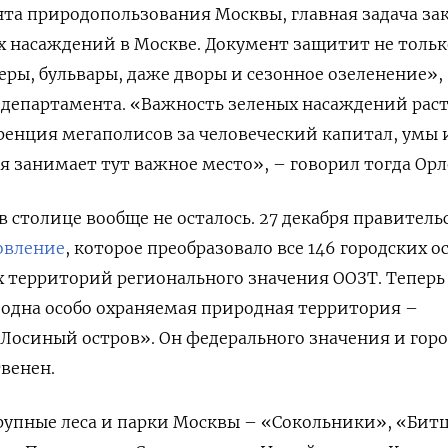
та природопользования Москвы, главная задача за
х насаждений в Москве. Документ защитит не тольк
еры, бульвары, даже дворы и сезонное озеленение»,
департамента. «Важность зеленых насаждений раст
ренция мегаполисов за человеческий капитал, умы 
я занимает тут важное место», – говорил тогда Орл
 столице вообще не осталось. 27 декабря правитель
овление
, которое преобразовало все 146 городских о
 территорий регионального значения ООЗТ. Теперь
о одна особо охраняемая природная территория –
Лосиный остров». Он федерального значения и гор
венен.
рупные леса и парки Москвы – «Сокольники», «Бит