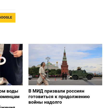
GOOGLE
ом воды
В МИД призвали россиян
тюменцам
готовиться к продолжению
войны надолго
бжения