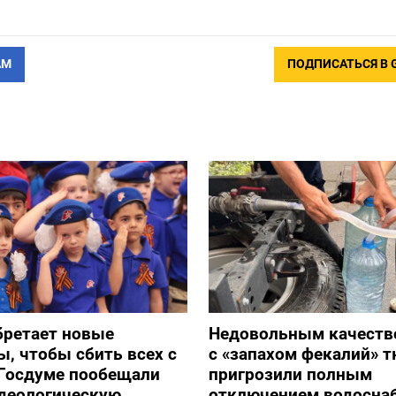
АМ
ПОДПИСАТЬСЯ В 
бретает новые
Недовольным качеств
, чтобы сбить всех с
с «запахом фекалий» 
 Госдуме пообещали
пригрозили полным
идеологическую
отключением водосна