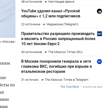
о «Москва»
таким
кие
боты по
ых
давно
еных