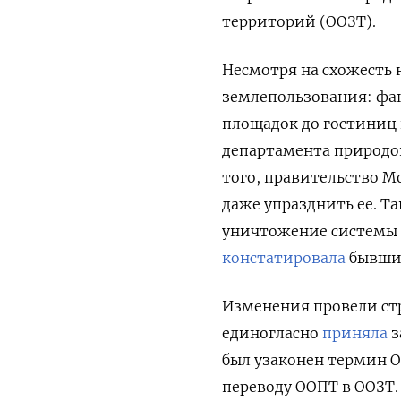
территорий (ООЗТ).
Несмотря на схожесть 
землепользования: фак
площадок до гостиниц
департамента природо
того, правительство 
даже упразднить ее. Т
уничтожение системы 
констатировала
бывший
Изменения провели ст
единогласно
приняла
з
был узаконен термин 
переводу ООПТ в ООЗТ.