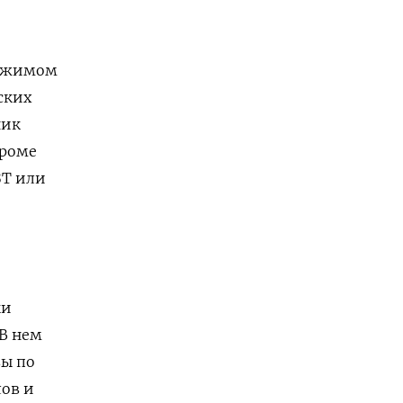
режимом
ских
ник
Кроме
ЗТ или
ки
 В нем
вы по
лов и