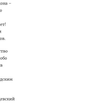
кона –
о
ет!
и
ов.
ство
собо
 в
одским
цевский