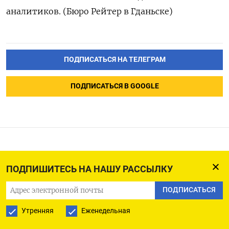
аналитиков. (Бюро Рейтер в Гданьске)
ПОДПИСАТЬСЯ НА ТЕЛЕГРАМ
ПОДПИСАТЬСЯ В GOOGLE
Позиция автора может не совпадать с
МНЕНИЯ
ПОДПИШИТЕСЬ НА НАШУ РАССЫЛКУ
позицией редакции The Moscow Times.
Соглашение Израиля с
ПОДПИСАТЬСЯ
«Хамасом». Подписано, но
Утренняя
Еженедельная
не решено