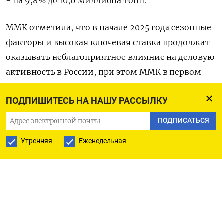
- на 9,8% до 10,6 миллиона тонн.
ММК отметила, что в начале 2025 года сезонные
факторы и высокая ключевая ставка продолжат
оказывать неблагоприятное влияние на деловую
активность в России, при этом ММК в первом
квартале продолжит капремонт доменной печи
ПОДПИШИТЕСЬ НА НАШУ РАССЫЛКУ
№7. (Московское бюро)
ПОДПИСАТЬСЯ
Утренняя
Еженедельная
ПОДПИСАТЬСЯ НА ТЕЛЕГРАМ
ПОДПИСАТЬСЯ В GOOGLE