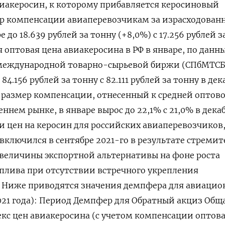
виакеросин, к которому прибавляется керосиновый
р компенсации авиаперевозчикам за израсходован
 до 18.639 рублей за тонну (+8,0%) с 17.256 рублей з
я оптовая цена авиакеросина в РФ в январе, по данн
международной товарно-сырьевой биржи (СПбМТСБ
84.156 рублей за тонну с 82.111 рублей за тонну в дек
 размер компенсации, отнесенный к средней оптово
ннем рынке, в январе вырос до 22,1% с 21,0% в декаб
 цен на керосин для российских авиаперевозчиков
 включился в сентябре 2021-го в результате стреми
величины экспортной альтернативы на фоне роста
плива при отсутствии встречного укрепления
 Ниже приводятся значения демпфера для авиацио
2021 года): Период Демпфер для Обратный акциз Общ
екс цен авиакеросина (с учетом компенсации оптова