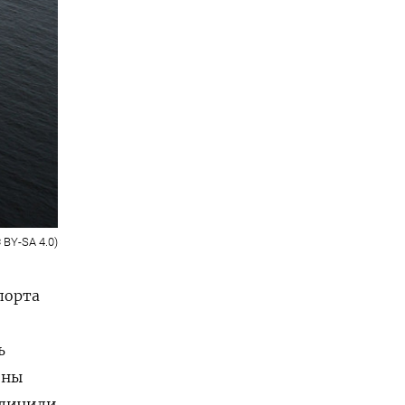
 BY-SA 4.0)
порта
ь
ины
еличили