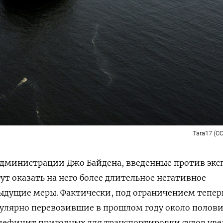
Tara17 (CC
дминистрации Джо Байдена, введенные против экс
ут оказать на него более длительное негативное
ыдущие меры. Фактически, под ограничением тепер
гулярно перевозившие в прошлом году около полов
 дефицит пригодных для транспортировки судов ув