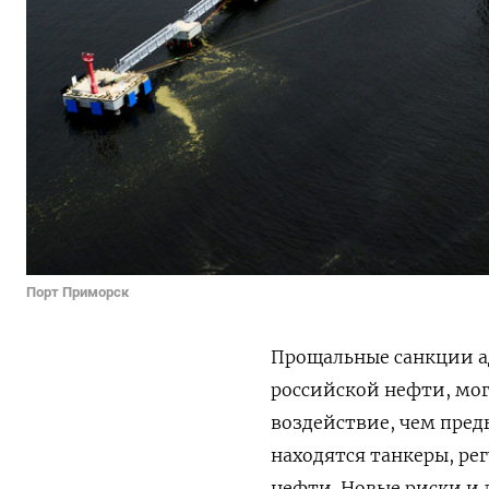
Порт Приморск
Прощальные санкции а
российской нефти, мог
воздействие, чем пред
находятся танкеры, ре
нефти. Новые риски и