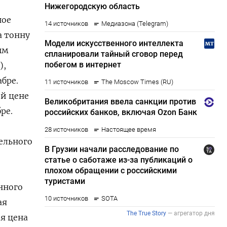
ное
а тонну
ым
),
абре.
й цене
ре.
,
тельного
нного
ая
я цена