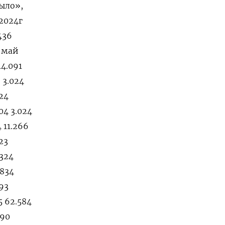
ыло»,
 2024г
436
5 май
14.091
9 3.024
024
04 3.024
 11.266
23
.324
.834
693
5 62.584
390