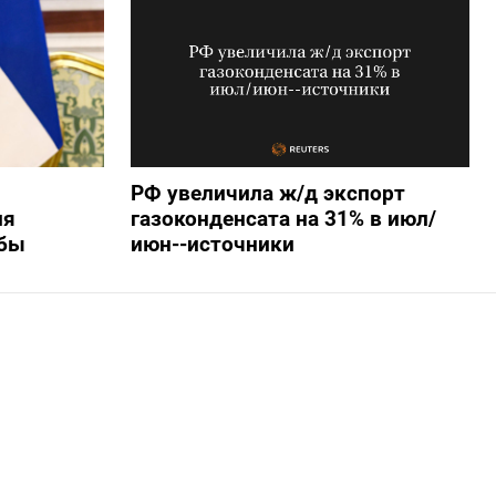
РФ увеличила ж/д экспорт
ля
газоконденсата на 31% в июл/
убы
июн--источники