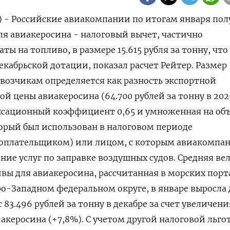
) - Российские авиакомпании по итогам января пол
ля авиакеросина - налоговый вычет, частично
 на топливо, в размере 15.615 рубля за тонну, что 
екабрьской дотации, показал расчет Рейтер. Размер
возчикам определяется как разность экспортной
й цены авиакеросина (64.700 рублей за тонну в 2025
сационный коэффициент 0,65 и умноженная на об
торый был использован в налоговом периоде
оплательщиком) или лицом, с которым авиакомпа
ание услуг по заправке воздушных судов. Средняя в
вы для авиакеросина, рассчитанная в морских порта
о-Западном федеральном округе, в январе выросла 
с 83.496 рублей за тонну в декабре за счет увеличени
акеросина (+7,8%). С учетом другой налоговой льго