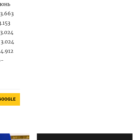
 июнь
13.663
3.153
 3.024
 3.024
 4.912
о-
GOOGLE