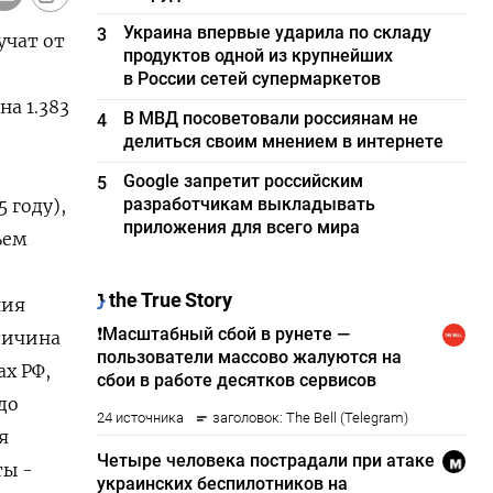
Украина впервые ударила по складу
3
учат от
продуктов одной из крупнейших
в России сетей супермаркетов
на 1.383
В МВД посоветовали россиянам не
4
делиться своим мнением в интернете
Google запретит российским
5
разработчикам выкладывать
 году),
приложения для всего мира
ъем
ния
еличина
х РФ,
до
я
ты -