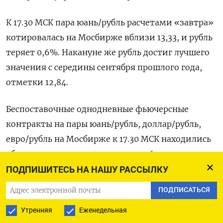
К 17.30 МСК пара юань/рубль расчетами «завтра»
котировалась на Мосбирже вблизи 13,33, и рубль
теряет 0,6%. Накануне же рубль достиг лучшего
значения с середины сентября прошлого года,
отметки 12,84.
Беспоставочные однодневные фьючерсные
контракты на пары юань/рубль, доллар/рубль,
евро/рубль на Мосбирже к 17.30 МСК находились
вблизи отметок 13,35, 99,10 и 102,60
соответственно - рубль теряет 0,5% к юаню и
ПОДПИШИТЕСЬ НА НАШУ РАССЫЛКУ
немного дешевеет против доллара и евро.
ПОДПИСАТЬСЯ
Доллар к рублю в системе LSEG к 17.30 МСК
Утренняя
Еженедельная