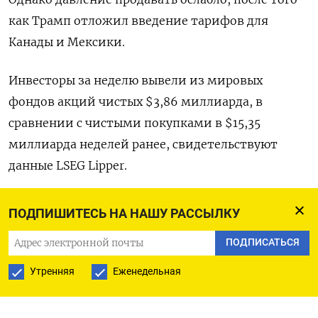
как Трамп отложил введение тарифов для
Канады и Мексики.
Инвесторы за неделю вывели из мировых
фондов акций чистых $3,86 миллиарда, в
сравнении с чистыми покупками в $15,35
миллиарда неделей ранее, свидетельствуют
данные LSEG Lipper.
Из фондов американских акций утекло чистых
ПОДПИШИТЕСЬ НА НАШУ РАССЫЛКУ
$10,71 миллиарда, но фонды азиатских и
ПОДПИСАТЬСЯ
европейских акций получили приток $4,86
миллиарда и $1,88 миллиарда соответственно.
Утренняя
Еженедельная
Между тем мировые отраслевые фонды акций