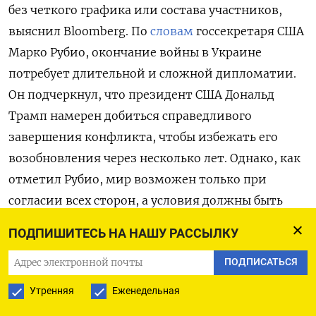
без четкого графика или состава участников,
выяснил Bloomberg.
По
словам
госсекретаря США
Марко Рубио, окончание войны в Украине
потребует длительной и сложной дипломатии.
Он подчеркнул, что президент США Дональд
Трамп намерен добиться справедливого
завершения конфликта, чтобы избежать его
возобновления через несколько лет. Однако, как
отметил Рубио, мир возможен только при
согласии всех сторон, а условия должны быть
«приемлемыми» для всех участников.
ПОДПИШИТЕСЬ НА НАШУ РАССЫЛКУ
Журналистка Fox News Жаки Генрих
сообщает
,
ПОДПИСАТЬСЯ
что план урегулирования конфликта,
Утренняя
Еженедельная
рассматриваемый США и Россией, состоит