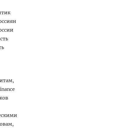
й
итик
оссиян
России
сть
ть
итам,
inance
ков
ческими
овам,