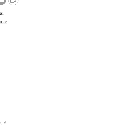
на
ные
, а