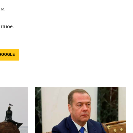
ом
енное.
GOOGLE