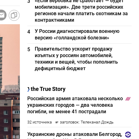
«Если вербовка не сработает — будет
3
мобилизация». Две трети российских
регионов начали платить охотникам за
контрактниками
У России диагностировали военную
4
версию «голландской болезни»
Правительство ускорит продажу
5
изъятых у россиян автомобилей,
техники и вещей, чтобы пополнить
дефицитный бюджет