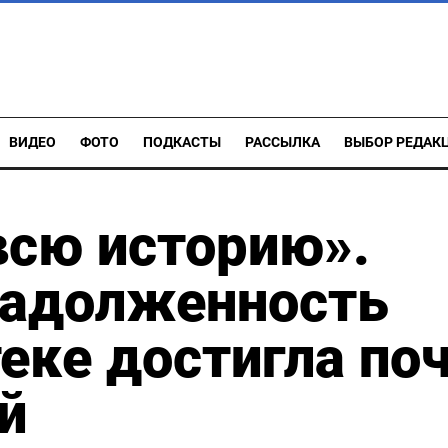
ВИДЕО
ФОТО
ПОДКАСТЫ
РАССЫЛКА
ВЫБОР РЕДАК
всю историю».
задолженность
теке достигла по
й