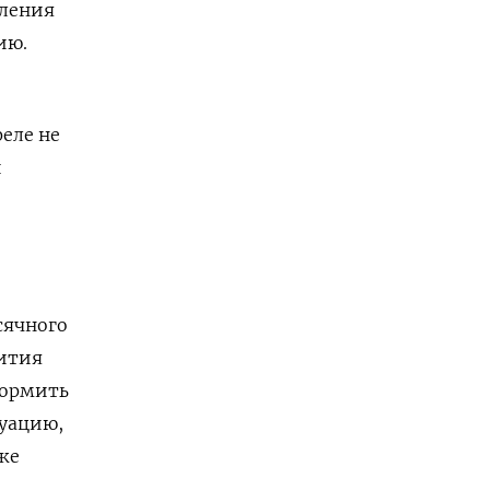
еления
ию.
еле не
й
и
сячного
вития
формить
туацию,
же