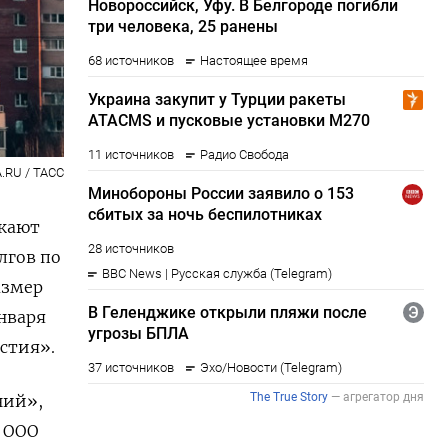
.RU / ТАСС
скают
лгов по
азмер
января
стия».
ний»,
 ООО