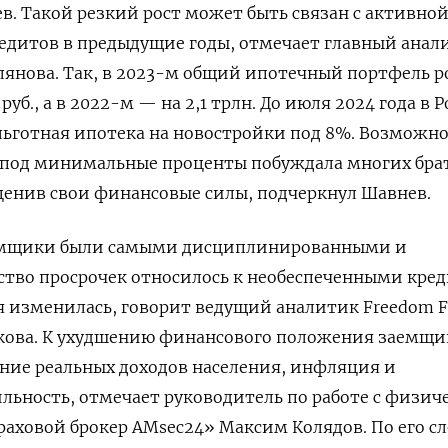
. Такой резкий рост может быть связан с активно
дитов в предыдущие годы, отмечает главный анал
янова. Так, в 2023-м общий ипотечный портфель р
руб., а в 2022-м — на 2,1 трлн. До июля 2024 года в 
льготная ипотека на новостройки под 8%. Возможно
под минимальные проценты побуждала многих бра
оценив свои финансовые силы, подчеркнул Шавнев.
емщики были самыми дисциплинированными и
тво просрочек относилось к необеспеченными кред
ия изменилась, говорит ведущий аналитик Freedom
F
кова. К ухудшению финансового положения заемщи
ние реальных доходов населения, инфляция и
льность, отмечает руководитель по работе с физи
ховой брокер AMsec24» Максим Колядов. По его сл