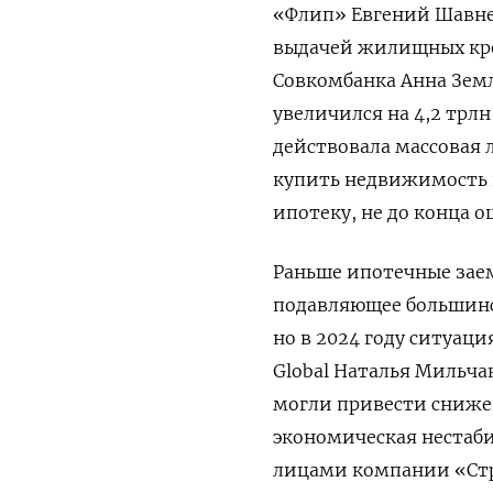
«Флип» Евгений Шавнев
выдачей жилищных кре
Совкомбанка Анна Земл
увеличился на 4,2 трлн 
действовала массовая 
купить недвижимость 
ипотеку, не до конца 
Раньше ипотечные за
подавляющее большинс
но в 2024 году ситуац
Global
Наталья Мильча
могли привести сниже
экономическая нестаби
лицами компании «Стра