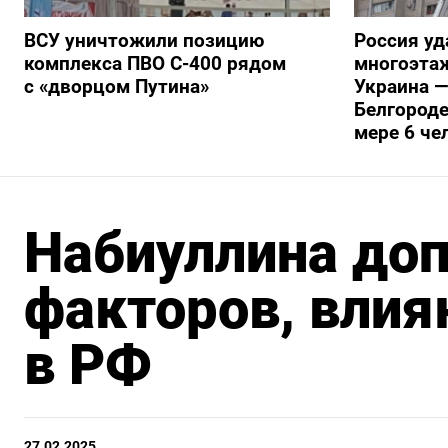
ВСУ уничтожили позицию
Россия уд
комплекса ПВО С-400 рядом
многоэтаж
с «дворцом Путина»
Украина —
Белгороде
мере 6 че
Набиуллина доп
факторов, вли
в РФ
27.02.2025