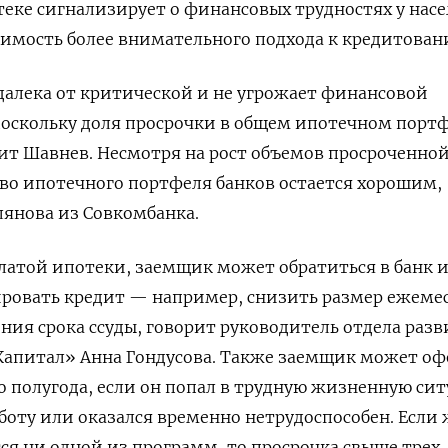
теке сигнализирует о финансовых трудностях у нас
димость более внимательного подхода к кредитован
далека от критической и не угрожает финансовой
поскольку доля просрочки в общем ипотечном портф
ит Шавнев. Несмотря на рост объемов просроченно
во ипотечного портфеля банков остается хорошим,
янова из Совкомбанка.
платой ипотеки, заемщик может обратиться в банк 
ировать кредит — например, снизить размер ежеме
ения срока ссуды, говорит руководитель отдела раз
Капитал» Анна Гондусова. Также заемщик может о
 полугода, если он попал в трудную жизненную си
аботу или оказался временно нетрудоспособен. Если 
тся ни одной из программ, то просрочка свыше трех