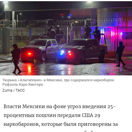
Тюрьма «Альтиплано» в Мексике, где содержался наркобарон
Рафаэль Каро Кинтеро
Zuma / TAСС
Власти Мексики на фоне угроз введения 25-
процентных пошлин передали США 29
наркобаронов, которые были приговорены за