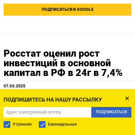
ПОДПИСАТЬСЯ В GOOGLE
Росстат оценил рост
инвестиций в основной
капитал в РФ в 24г в 7,4%
07.03.2025
ПОДПИШИТЕСЬ НА НАШУ РАССЫЛКУ
ПОДПИСАТЬСЯ
МОСКВА, 7 мар (Рейтер) - Инвестиции в
основной капитал в РФ в 2024 году выросли на
Утренняя
Еженедельная
7,4% после 9,8% годом ранее, сообщил Росстат в