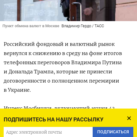
Пункт обмена валют в Москве
Владимир Гердо / ТАСС
Российский фондовый и валютный рынок
вернулся к снижению в среду на фоне итогов
телефонных переговоров Владимира Путина
и Дональда Трампа, которые не принесли
договоренности о полноценном перемирии
в Украине.
Индекс Мосбиржи, включающий акции 43
крупнейших российских компаний,
ПОДПИШИТЕСЬ НА НАШУ РАССЫЛКУ
по состоянию на 15.01 мск снижается на 1,24%,
ПОДПИСАТЬСЯ
до 3217 пунктов, а в первые минуты сессии терял